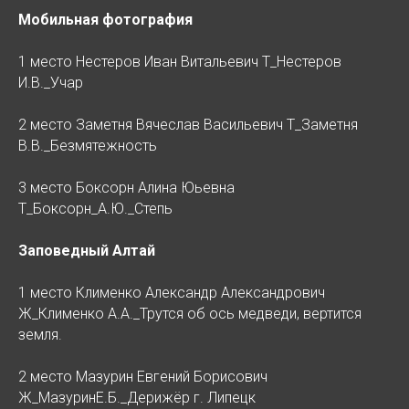
Мобильная фотография
1 место Нестеров Иван Витальевич Т_Нестеров
И.В._Учар
2 место Заметня Вячеслав Васильевич Т_Заметня
В.В._Безмятежность
3 место Боксорн Алина Юьевна
Т_Боксорн_А.Ю._Степь
Заповедный Алтай
1 место Клименко Александр Александрович
Ж_Клименко А.А._Трутся об ось медведи, вертится
земля.
2 место Мазурин Евгений Борисович
Ж_МазуринЕ.Б._Дерижёр г. Липецк