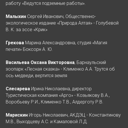
работу «Ведутся подземные работы».
Малыхин
Сергей Иванович, Общественно-
экологическое издание «Природа Алтая» - Голубевой
В. К. за эссе «Крик»
Грекова
Марина Александровна, студия «Магия
печати» Боксорн А. Ю.
Васильева Оксана Викторовна
, Барнаульский
зоопарк «Лесная сказка» - Клименко А.А. Трутся об
ось медведи, вертится земля
Слесарева
Ирина Николаевна, директор
Туристическая компания «Арго» - Козьякову В.А.,
Воробьеву Р.И., Клименко Т.В., Алдерготу Р.В.
Марискин
Игорь Николаевич, АКДЭЦ - Константинову
М.В., Выходцеву А.С. и Камаловой Л.Д.