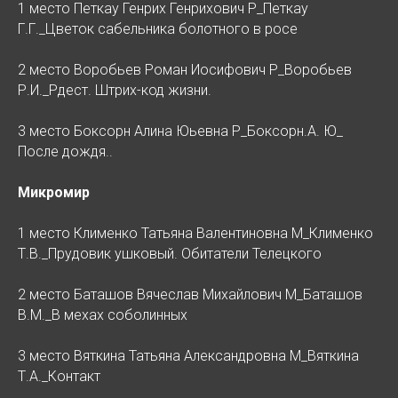
1 место Петкау Генрих Генрихович Р_Петкау
Г.Г._Цветок сабельника болотного в росе
2 место Воробьев Роман Иосифович Р_Воробьев
Р.И._Рдест. Штрих-код жизни.
3 место Боксорн Алина Юьевна Р_Боксорн.А. Ю_
После дождя..
Микромир
1 место Клименко Татьяна Валентиновна М_Клименко
Т.В._Прудовик ушковый. Обитатели Телецкого
2 место Баташов Вячеслав Михайлович М_Баташов
В.М._В мехах соболинных
3 место Вяткина Татьяна Александровна М_Вяткина
Т.А._Контакт