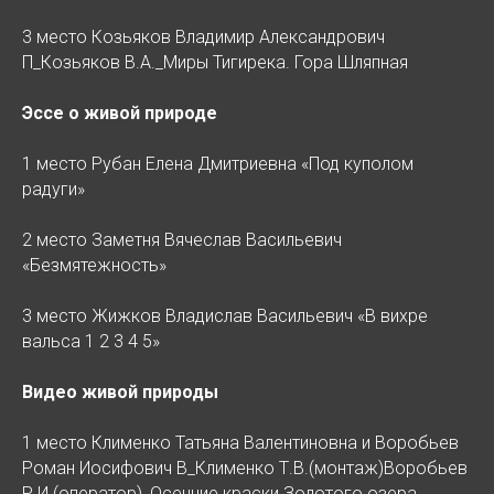
3 место Козьяков Владимир Александрович
П_Козьяков В.А._Миры Тигирека. Гора Шляпная
Эссе о живой природе
1 место Рубан Елена Дмитриевна «Под куполом
радуги»
2 место Заметня Вячеслав Васильевич
«Безмятежность»
3 место Жижков Владислав Васильевич «В вихре
вальса 1 2 3 4 5»
Видео живой природы
1 место Клименко Татьяна Валентиновна и Воробьев
Роман Иосифович В_Клименко Т.В.(монтаж)Воробьев
Р.И.(оператор)_Осенние краски Золотого озера