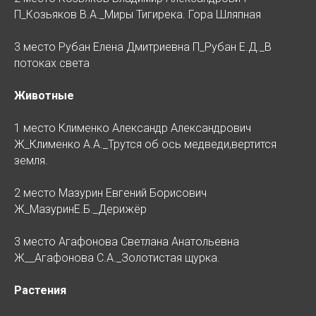
П_Козьяков В.А._Миры Тигирека. Гора Шляпная
3 место Рубан Елена Дмитриевна П_Рубан Е.Д._В
потоках света
Животные
1 место Клименко Александр Александрович
Ж_Клименко А.А._Трутся об ось медведи,вертится
земля.
2 место Мазурин Евгений Борисович
Ж_МазуринЕ.Б._Дерижёр
3 место Агафонова Светлана Анатольевна
Ж__Агафонова С.А._Золотистая щурка.
Растения