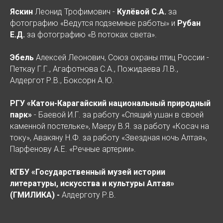
Яскин
Леонид Трофимович -
Кулёвой С.А.
за
фотографию «Ведутся подземные работы» и
Рубан
Е.Д.
за фотографию «В потоках света».
Эбель
Алексей Леонович, Союз охраны птиц России -
Петкау Г.Г., Агафотнова С.А., Пожидаева Л.В.,
Алдергот Р.В., Боксорн А.Ю.
РГУ «Катон-Карагайский национальный природный
парк»
- Баевой И.Г. за работу «Спящий ушан в своей
каменной постельке», Маеру В.Я. за работу «Косач на
току», Авакяну Н.Ф. за работу «Звездная ночь Алтая»,
Парфенову А.Е. «Речные артерии».
КГБУ «Государственный музей истории
литературы, искусства и культуры Алтая»
(ГМИЛИКА) -
Алдерготу Р.В.